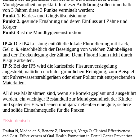
Mundgesundheit aufgeklärt. In dieser Aufklärung sollen innerhalb
von 3 Jahren diese 3 Punkte vermittelt werden:
Punkt 1.
Karies- und Gingivitisentstehung
Punkt 2.
gesunde Ernährung und deren Einfluss auf Zähne und
Körper
Punkt 3
ist die Mundhygieneinstruktion
IP 4:
Die IP4 Leistung enthält die lokale Fluoridierung mit Lack,
Gel o. ä. einschließlich der Beseitigung von weichen Zahnbelägen
und der Trockenlegung der Zähne. Denn Fluorid kann nicht durch
Plaque arbeiten.
IP 5
: Bei der IP5 wird die kariesfreie Fissurenversiegelung
angestrebt, natürlich nach der gründlichen Reinigung, zum Beispiel
mit Pulverwasserstrahlgeräten oder einer Politur mit entsprechenden
Materialien.
All diese Maßnahmen sind, wenn sie korrekt geplant und ausgeführt
werden, ein wichtiger Bestandteil zur Mundgesundheit der Kinder
und später der Erwachsenen und ganz nebenbei eine gute, sichere
und solide Einnahmequelle für die Praxen.
#Esterdeutsch
Fraihat N, Madae’en S, Bencze Z, Herczeg A, Varga O. Clinical Effectiveness
and Cost- Effectiveness of Oral-Health Promotion in Dental Caries Prevention