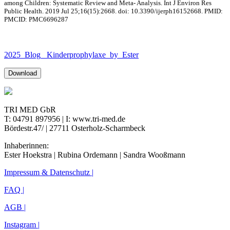
among Children: Systematic Review and Meta- Analysis. Int J Environ Res
Public Health. 2019 Jul 25;16(15):2668. doi: 10.3390/ijerph16152668. PMID:
PMCID: PMC6696287
2025_Blog_ Kinderprophylaxe_by_Ester
Download
TRI MED GbR
T: 04791 897956 | I: www.tri-med.de
Bördestr.47/ | 27711 Osterholz-Scharmbeck
Inhaberinnen:
Ester Hoekstra | Rubina Ordemann | Sandra Wooßmann
Impressum & Datenschutz |
FAQ |
AGB |
Instagram |