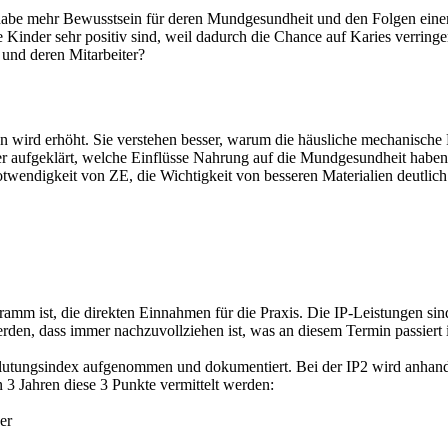
abe mehr Bewusstsein für deren Mundgesundheit und den Folgen einer
 Kinder sehr positiv sind, weil dadurch die Chance auf Karies verringer
 und deren Mitarbeiter?
ird erhöht. Sie verstehen besser, warum die häusliche mechanische Re
er aufgeklärt, welche Einflüsse Nahrung auf die Mundgesundheit haben k
wendigkeit von ZE, die Wichtigkeit von besseren Materialien deutlich
amm ist, die direkten Einnahmen für die Praxis. Die IP-Leistungen sin
den, dass immer nachzuvollziehen ist, was an diesem Termin passiert is
lutungsindex aufgenommen und dokumentiert. Bei der IP2 wird anhand d
 3 Jahren diese 3 Punkte vermittelt werden:
er