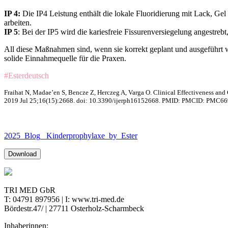
IP 4:
Die IP4 Leistung enthält die lokale Fluoridierung mit Lack, Ge
arbeiten.
IP 5
: Bei der IP5 wird die kariesfreie Fissurenversiegelung angestreb
All diese Maßnahmen sind, wenn sie korrekt geplant und ausgeführt 
solide Einnahmequelle für die Praxen.
#Esterdeutsch
Fraihat N, Madae’en S, Bencze Z, Herczeg A, Varga O. Clinical Effectiveness and
2019 Jul 25;16(15):2668. doi: 10.3390/ijerph16152668. PMID: PMCID: PMC6
2025_Blog_ Kinderprophylaxe_by_Ester
Download
TRI MED GbR
T: 04791 897956 | I: www.tri-med.de
Bördestr.47/ | 27711 Osterholz-Scharmbeck
Inhaberinnen: