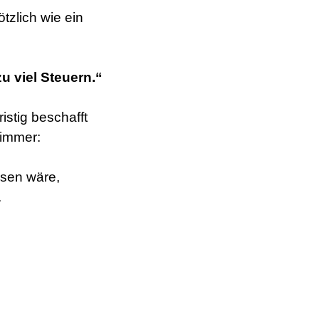
tzlich wie ein
u viel Steuern.“
istig beschafft
immer:
esen wäre,
.