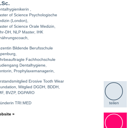
.Sc.
ntalhygienikerin ,
ster of Science Psychologische
dizin (London),
ster of Science Orale Medizin,
hr-DH, NLP Master, IHK
nährungscoach,
zentin Bildende Berufsschule
penburg,
hrbeauftragte Fachhochschule
udiengang Dentalhygiene,
ntorin, Prophylaxemanagerin,
rstandsmitglied Erosive Tooth Wear
undation, Mitglied DGDH, BDDH,
F, BVZP, DGPARO
teilen
ünderin TRI:MED
bsite »