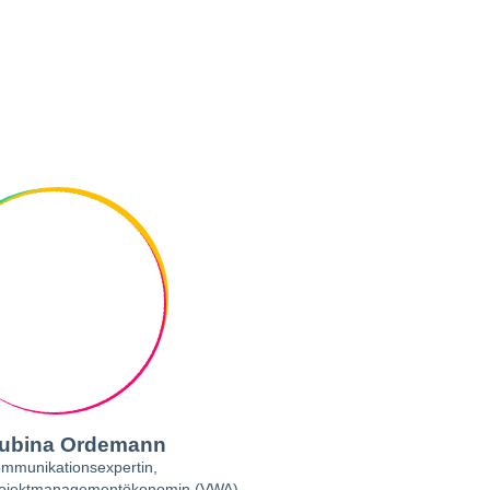
ubina Ordemann
mmunikationsexpertin,
ojektmanagementökonomin (VWA),