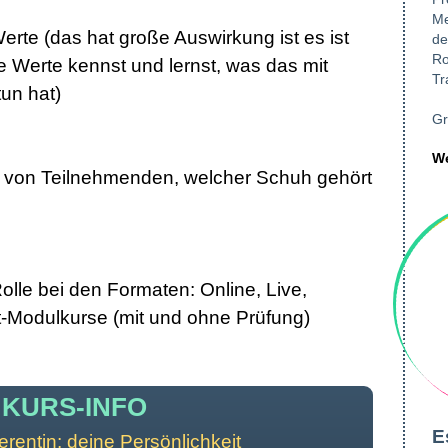
Me
rte (das hat große Auswirkung ist es ist
de
Ro
e Werte kennst und lernst, was das mit
Tr
un hat)
Gr
We
von Teilnehmenden, welcher Schuh gehört
olle bei den Formaten: Online, Live,
-Modulkurse (mit und ohne Prüfung)
KURS-INFO
E
erentin: deine Persönlichkeit