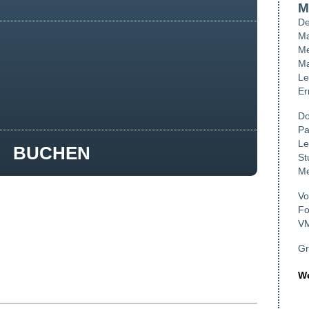
M
De
Ma
Me
Ma
Le
Er
Do
Pa
Le
BUCHEN
St
Me
Vo
Fo
VM
Gr
We