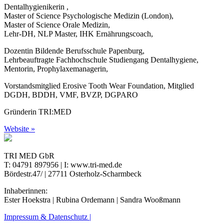
Dentalhygienikerin ,
Master of Science Psychologische Medizin (London),
Master of Science Orale Medizin,
Lehr-DH, NLP Master, IHK Ernährungscoach,
Dozentin Bildende Berufsschule Papenburg,
Lehrbeauftragte Fachhochschule Studiengang Dentalhygiene,
Mentorin, Prophylaxemanagerin,
Vorstandsmitglied Erosive Tooth Wear Foundation, Mitglied
DGDH, BDDH, VMF, BVZP, DGPARO
Gründerin TRI:MED
Website »
TRI MED GbR
T: 04791 897956 | I: www.tri-med.de
Bördestr.47/ | 27711 Osterholz-Scharmbeck
Inhaberinnen:
Ester Hoekstra | Rubina Ordemann | Sandra Wooßmann
Impressum & Datenschutz |