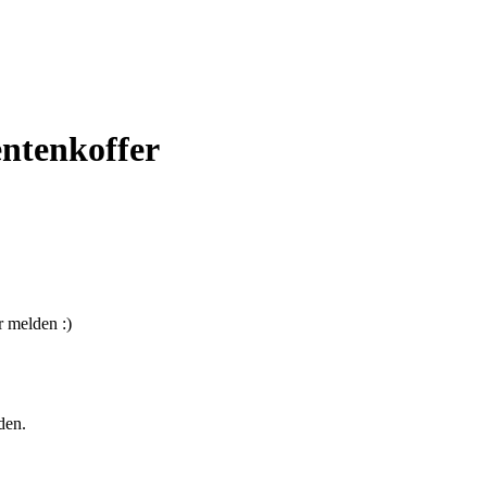
entenkoffer
 melden :)
den.